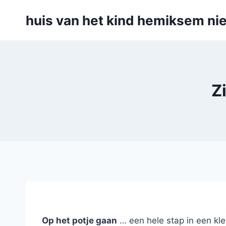
Skip
huis van het kind hemiksem nie
to
content
Z
Op het potje gaan
… een hele stap in een kl