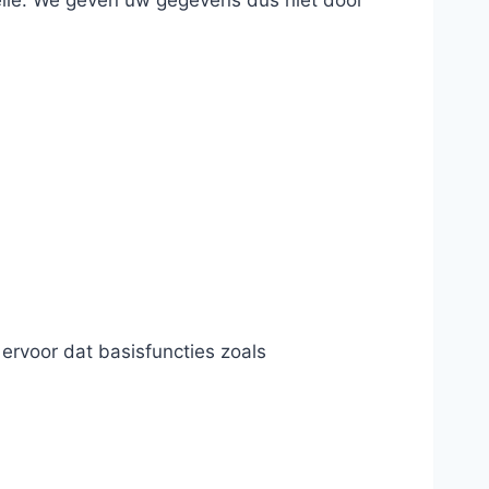
lle. We geven uw gegevens dus niet door
 ervoor dat basisfuncties zoals