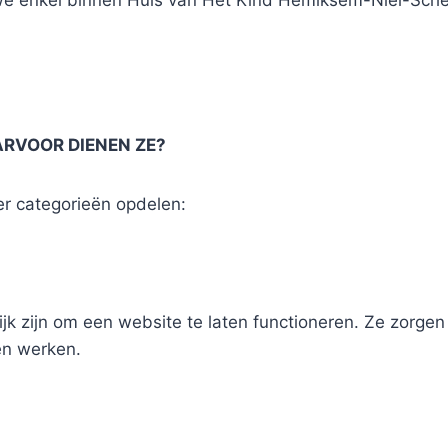
we enkel binnen Huis van Het Kind Hemiksem-Niel-Sche
ARVOOR DIENEN ZE?
er categorieën opdelen:
ijk zijn om een website te laten functioneren. Ze zorgen
en werken.