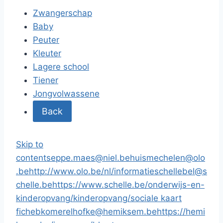
Zwangerschap
Baby
Peuter
Kleuter
Lagere school
Tiener
Jongvolwassene
Back
Skip to
content
seppe.maes@niel.be
huismechelen@olo
.be
http://www.olo.be/nl/informatie
schellebel@s
chelle.be
https://www.schelle.be/onderwijs-en-
kinderopvang/kinderopvang/
sociale kaart
fiche
bkomerelhofke@hemiksem.be
https://hemi