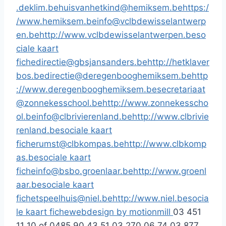
.deklim.be
huisvanhetkind@hemiksem.be
https:/
/www.hemiksem.be
info@vclbdewisselantwerp
en.be
http://www.vclbdewisselantwerpen.be
so
ciale kaart
fiche
directie@gbsjansanders.be
http://hetklaver
bos.be
directie@deregenbooghemiksem.be
http
://www.deregenbooghemiksem.be
secretariaat
@zonnekesschool.be
http://www.zonnekesscho
ol.be
info@clbrivierenland.be
http://www.clbrivie
renland.be
sociale kaart
fiche
rumst@clbkompas.be
http://www.clbkomp
as.be
sociale kaart
fiche
info@bsbo.groenlaar.be
http://www.groenl
aar.be
sociale kaart
fiche
tspeelhuis@niel.be
http://www.niel.be
socia
le kaart fiche
webdesign by motionmill
03 451
11 10 of 0485 90 43 51
03 270 06 74
03 877