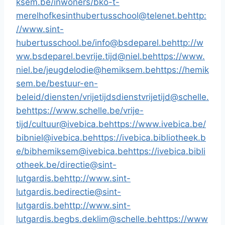
ksem.be/inwoners/bko-t-
merelhofke
sinthubertusschool@telenet.be
http:
//www.sint-
hubertusschool.be/
info@bsdeparel.be
http://w
ww.bsdeparel.be
vrije.tijd@niel.be
https://www.
niel.be/jeugd
elodie@hemiksem.be
https://hemik
sem.be/bestuur-en-
beleid/diensten/vrijetijdsdienst
vrijetijd@schelle.
be
https://www.schelle.be/vrije-
tijd/
cultuur@ivebica.be
https://www.ivebica.be/
bibniel@ivebica.be
https://ivebica.bibliotheek.b
e/
bibhemiksem@ivebica.be
https://ivebica.bibli
otheek.be/
directie@sint-
lutgardis.be
http://www.sint-
lutgardis.be
directie@sint-
lutgardis.be
http://www.sint-
lutgardis.be
gbs.deklim@schelle.be
https://www