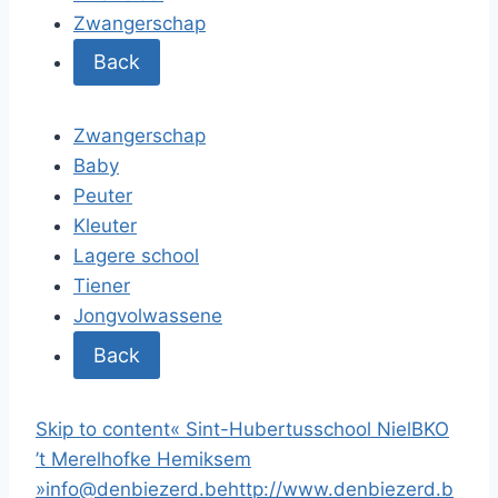
Zwangerschap
Back
Zwangerschap
Baby
Peuter
Kleuter
Lagere school
Tiener
Jongvolwassene
Back
Skip to content
«
Sint-Hubertusschool Niel
BKO
’t Merelhofke Hemiksem
»
info@denbiezerd.be
http://www.denbiezerd.b