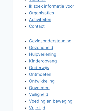
Ik zoek informatie voor
Organisaties
Activiteiten
Contact
Gezinsondersteuning
Gezondheid
Hulpverlening
Kinderopvang
Onderwijs
Ontmoeten
Ontwikkeling
Opvoeden
Veiligheid
Voeding en beweging
Vrije tijd