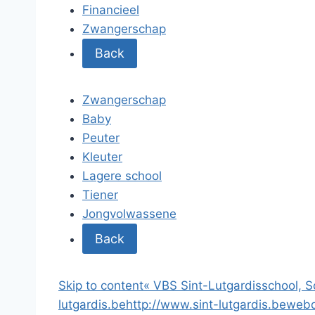
Financieel
Zwangerschap
Back
Zwangerschap
Baby
Peuter
Kleuter
Lagere school
Tiener
Jongvolwassene
Back
Skip to content
«
VBS Sint-Lutgardisschool, S
lutgardis.be
http://www.sint-lutgardis.be
webd