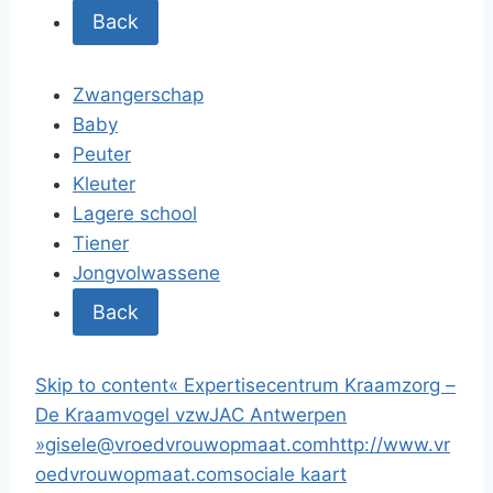
Back
Zwangerschap
Baby
Peuter
Kleuter
Lagere school
Tiener
Jongvolwassene
Back
Skip to content
«
Expertisecentrum Kraamzorg –
De Kraamvogel vzw
JAC Antwerpen
»
gisele@vroedvrouwopmaat.com
http://www.vr
oedvrouwopmaat.com
sociale kaart