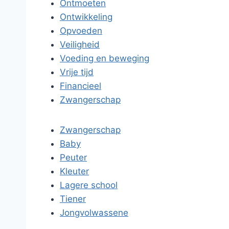
Ontmoeten
Ontwikkeling
Opvoeden
Veiligheid
Voeding en beweging
Vrije tijd
Financieel
Zwangerschap
Zwangerschap
Baby
Peuter
Kleuter
Lagere school
Tiener
Jongvolwassene