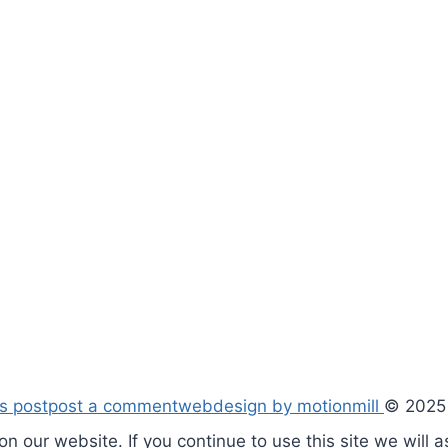
s post
post a comment
webdesign by motionmill
© 2025 
n our website. If you continue to use this site we will 