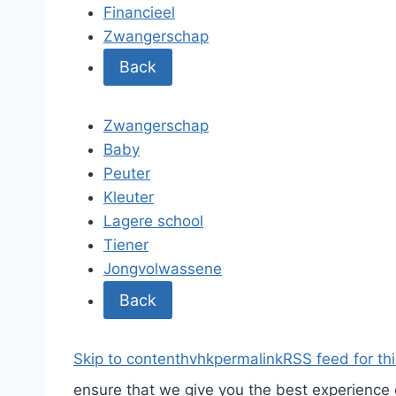
Financieel
Zwangerschap
Back
Zwangerschap
Baby
Peuter
Kleuter
Lagere school
Tiener
Jongvolwassene
Back
Skip to content
hvhk
permalink
RSS feed for thi
ensure that we give you the best experience o