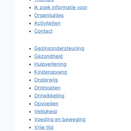
Ik zoek informatie voor
Organisaties
Activiteiten
Contact
Gezinsondersteuning
Gezondheid
Hulpverlening
Kinderopvang
Onderwijs
Ontmoeten
Ontwikkeling
Opvoeden
Veiligheid
Voeding en beweging
Vrije tijd